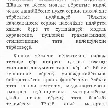
Шӑпах та вӗсем моделе вӗрентме кирлӗ
чӗлхе даннӑйӗсене пухса сервис пахалӑхне
тӗрӗслеме пулӑшаҫҫӗ. Чӗлхепе
калаҫакансем сервис пахалӑхне палӑртса
хаклас ӗҫре те хутшӑнаҫҫӗ: модель
хуравӗсене, пуплевӗн грамматикине,
стилистикине тата килӗшӳлӗхне
тӗрӗслеҫҫӗ.
Кашни чӗлхене вӗрентекен набора
темиҫе ҫӗр пинрен
пуҫласа
темиҫе
миллион документ
таран кӗртнӗ. Вӗсем
хушшинче вӗренӳ учрежденийӗсемпе
библиотекӑсен архив фончӗсенчи ӗлӗкхи
тата хальхи текстсем, медиапартнерсен
хыпарпа публицистика материалӗсем,
ҫавӑн пекех вӗренӳ тата ӑслӑлӑх
тексчӗсем. Тӗрлӗ енлӗ материал