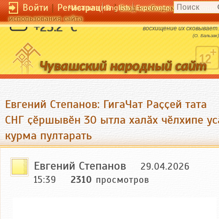
Войти
|
Регистрация
|
Чӑвашла
English
Esperanto
Вход необходим для полног
использования сайта
Зависть развязывает языки, тогда как
+25.2 °C
восхищение их сковывает.
(О. Бальзак)
Евгений Степанов: ГигаЧат Раҫҫей тата
СНГ ҫӗршывӗн 30 ытла халӑх чӗлхипе ус
курма пултарать
Евгений Степанов
29.04.2026
15:39
2310
просмотров