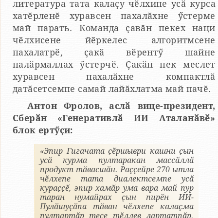
литература тата калаҫу чӗлхипе усӑ курса
хатӗрленӗ хуравсен пахалӑхне ӳстерме
май парать. Команда ҫавӑн пекех наци
чӗлхисене йӗркелес алгоритмсене
пахалатрӗ, ҫакӑ вӗрентӳ шайне
палӑрмаллах ӳстерчӗ. Ҫакӑн пек меслет
хуравсен пахалӑхне компактлӑ
датӑсетсемпе самай лайӑхлатма май пачӗ.
Антон Фролов, аслӑ вице-президент,
Сберӑн «Генеративлӑ ИИ Аталанӑвӗ»
блок ертӳҫи:
«Эпир Гигачата ҫӗршыври кашни ҫын
усӑ курма пултаракан массӑллӑ
продукт тӑвасшӑн. Раҫҫейре 270 ытла
чӗлхепе тата диалектсемпе усӑ
кураҫҫӗ, эпир хамӑр ума вара май пур
таран нумайрах ҫын пирӗн ИИ-
Пулӑшуҫӑпа тӑван чӗлхепе калаҫма
пултартӑр тесе тӗллев лартатпӑр.