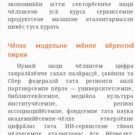
экономикӑн ытти секторӗсенче наци
чӗлхисене усӑ курса сервиссемпе
продуктсене малашне аталантармалли
никӗс туса хурать
Чӗлхе модельне мӗнле вӗрентнӗ
пирки
Нумай наци чӗлхисем цифра
тавралӑхӗнче сахал палӑраҫҫӗ, ҫавӑнпа та
Сбер федераллӑ тата регионти анлӑ
партнерсемпе пӗрле — университетсемпе,
библиотекӑсемпе, медиӑпа культура
институчӗсемпе, регион
ассоциацийӗсемпе, фондсемпе тата наука
академийӗсемпе-чӗлхе еткерлӗхне
цифрӑлас тата ИИ-сервиссене тӑван
чӗлхесемпе аталантарас ӗҫе йӗркелет.