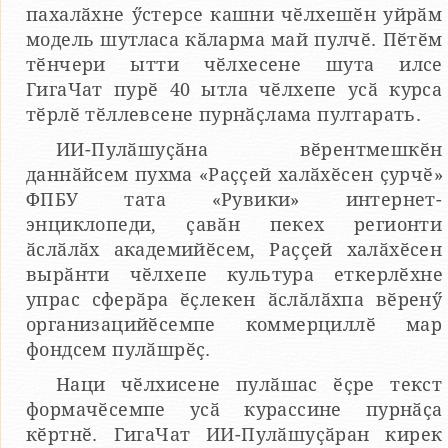
пахалӑхне ӳстерсе кашни чӗлхешӗн уйрӑм
модель шутласа кӑларма май пулчӗ. Пӗтӗм
тӗнчери ытти чӗлхесене шута илсе
ГигаЧат пурӗ 40 ытла чӗлхепе усӑ курса
тӗрлӗ тӗллевсене пурнӑҫлама пултарать.
ИИ-Пулӑшуҫӑна вӗрентмешкӗн
даннӑйсем пухма «Раҫҫей халӑхӗсен ҫурчӗ»
ФПБУ тата «Рувики» интернет-
энциклопеди, ҫавӑн пекех регионти
ӑслӑлӑх академийӗсем, Раҫҫей халӑхӗсен
вырӑнти чӗлхепе культура еткерлӗхне
упрас сферӑра ӗҫлекен ӑслӑлӑхпа вӗренӳ
организацийӗсемпе коммерциллӗ мар
фондсем пулӑшрӗҫ.
Наци чӗлхисене пулӑшас ӗҫре текст
формачӗсемпе усӑ курассине пурнӑҫа
кӗртнӗ. ГигаЧат ИИ-Пулӑшуҫӑран кирек