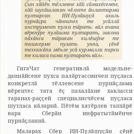
Ҫын хӑйӗн тӗллевне хӑй сӑмахӗсемпе,
хӑй шухӑшлакан чӗлхепе ӑнлантарма
пултарсан ИИ-Пулӑшуҫӑ ахаль
пурнӑҫра чӑннипех те усӑллӑ
инструмент пулса тӑрать: вӑл ачана
вӗренӳре пулӑшма пултарать, закона
пӑхӑнса тӑракан килӗшӳне те
тишкерме пулать унпа, ҫӗнӗ
техникӑпа мӗнле усӑ курмалли пирки
те каласа пама пултарать вӑл».
ГигаЧат генеративлӑ модельне-
даннӑйсене пухса палӑртассинчен пуҫласа
конкретлӑ тӗллевсене пурнӑҫлама
вӗрентес тата ӗҫ пахалӑхне хакласси
таранах-раҫҫей специалисчӗсем пуҫласа
шутласа кӑларнӑ. Пӗтӗм хатӗрлев тапхӑрӗ
вара Сберӑн инфратытӑмӗнче
пурнӑҫланнӑ.
Маларах Сбер ИИ-Пулӑшуҫӑн ҫӗнӗ