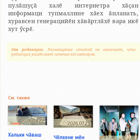
пулӑшуҫӑ халӗ интернетра хӑҫан
информаци тупмаллине хӑех ӑнланать,
хуравсен генерацийӗн хӑвӑртлӑхӗ вара икӗ
хут ӳсрӗ.
От редакции
: Размещение статей не означает, что
редакция разделяет мнение его авторов.
См. также
2026.04.22
2026.07.23
Хальхи чӑваш
Чӗлхене мӗн