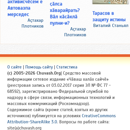
2026.04.20
активисчӗсем е
ҫӑлса
Автовазпа
хӑварайрать?
Тарасов в
мерседес
Вӑл кӑсӑклӑ
защиту истины
Аçтахар
пулни-и?
Виталий Станьял
Плотников
Аçтахар
Плотников
О сайте
|
Помощь сайту
|
Статистика
(c) 2005-2026 Chuvash.Org
| Средство массовой
информации сетевое издание «Чӑваш халӑх сайчӗ»
(реестровая запись от 03.02.2017 серия ЭЛ № ФС 77 -
68592), зарегистрировано Федеральной службой по
надзору в сфере связи, информационных технологий и
массовых коммуникаций (Роскомнадзор).
Содержимое сайта (кроме статей, взятых из других
источников) публикуется на условиях
CreativeCommons
Attribution-ShareAlike 3.0
. Вопросы по работе сайта:
site(a)chuvash.org