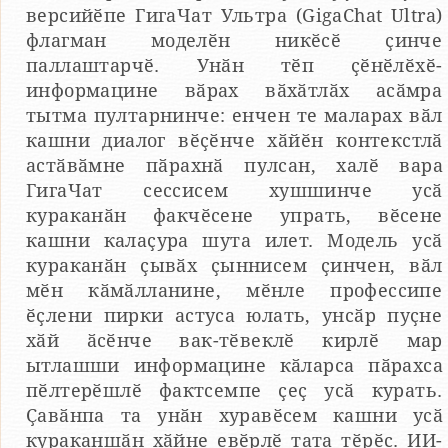
версийӗпе ГигаЧат Ультра (GigaChat Ultra)
флагман моделӗн никӗсӗ ҫинче
паллаштарчӗ. Унӑн тӗп ҫӗнӗлӗхӗ-
информацине вӑрах вӑхӑтлӑх асӑмра
тытма пултарнинче: енчен те маларах вӑл
кашни диалог вӗҫӗнче хӑйӗн контекстлӑ
астӑвӑмне пӑрахнӑ пулсан, халӗ вара
ГигаЧат сессисем хушшинче усӑ
кураканӑн факчӗсене упрать, вӗсене
кашни калаҫура шута илет. Модель усӑ
кураканӑн ҫывӑх ҫыннисем ҫинчен, вӑл
мӗн кӑмӑлланине, мӗнле профессипе
ӗҫлени пирки астуса юлать, унсӑр пуҫне
хӑй ӑсӗнче вак-тӗвеклӗ кирлӗ мар
ытлашши информацине кӑларса пӑрахса
пӗлтерӗшлӗ фактсемпе ҫеҫ усӑ курать.
Ҫавӑнпа та унӑн хуравӗсем кашни усӑ
кураканшӑн хӑйне евӗрлӗ тата тӗрӗс. ИИ-