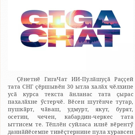
Ҫӗнетнӗ ГигаЧат ИИ-Пулӑшуҫӑ Раҫҫей
тата СНГ ҫӗршывӗн 30 ытла халӑх чӗлхипе
усӑ курса текста ӑнланас тата ҫырас
пахалӑхне ӳстерчӗ. Вӗсен шутӗнче тутар,
пушкӑрт, чӑваш, удмурт, якут, бурят,
осетин, чечен, кабардин-черкес тата
ыттисем те. Тӗплӗн суйласа илнӗ вӗрентӳ
даннӑйӗсемпе тивӗҫтернине пула хуравсен