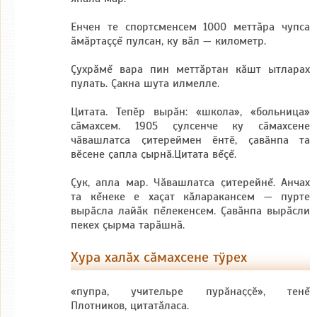
Енчен те спортсменсем 1000 меттăра чупса
ăмăртаççĕ пулсан, ку вăл — километр.
Çухрăмĕ вара пин меттăртан кăшт ытларах
пулать. Çакна шута илмелле.
Цитата. Тепӗр вырӑн: «школа», «больница»
сӑмахсем. 1905 ҫулсенче ку сӑмахсене
чӑвашлатса ҫитереймен ӗнтӗ, ҫавӑнпа та
вӗсене ҫапла ҫырнӑ.Цитата вĕçĕ.
Çук, апла мар. Чӑвашлатса ҫитерейнĕ. Анчах
та кĕнеке е хаçат кăларакансем — пурте
вырӑсла лайăк пĕлекенсем. Çавăнпа вырăсли
пекех çырма тарăшнă.
Хура халăх сăмахсене тÿрех
«чӑвашлатнă».
«пупра, учительре пурӑнаҫҫӗ», тенĕ
Плотников, цитатăласа.