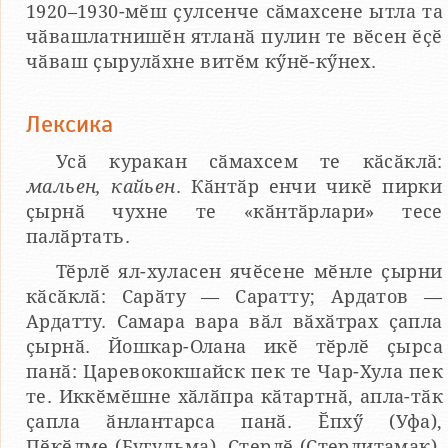
1920–1930-мӗш ҫулсенче сӑмахсене ытла та
чӑвашлатнишӗн ятланӑ пулин те вӗсен ӗҫӗ
чӑваш ҫырулӑхне витӗм кӳнӗ-кӳнех.
Лексика
Усӑ куракан сӑмахсем те кӑсӑклӑ:
мальен, кайьен
. Кӑнтӑр енчи чикӗ пирки
ҫырнӑ чухне те «кӑнтӑрлари» тесе
палӑртать.
Тӗрлӗ ял-хуласен ячӗсене мӗнле ҫырни
кӑсӑклӑ: Сарӑту — Саратту; Ардатов —
Ардатту. Самара вара вӑл вӑхӑтрах ҫапла
ҫырнӑ. Йошкар-Олана икӗ тӗрлӗ ҫырса
панӑ: Царевококшайск пек те Чар-Хула пек
те. Иккӗмӗшне хӑлӑпра кӑтартнӑ, апла-тӑк
ҫапла ӑнлантарса панӑ. Ӗпхӳ (Уфа),
Пӗкӗлме (Бугульма), Ҫтерлӗ (Стерлитамак),