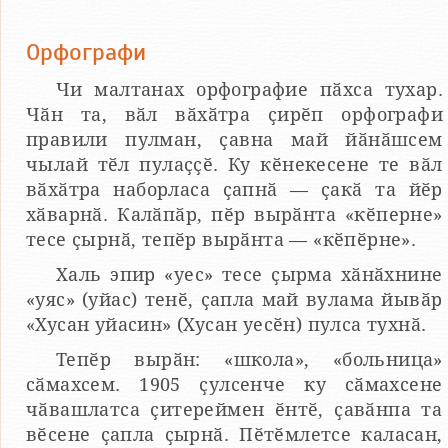
Орфографи
Чи малтанах орфографие пӑхса тухар.
Чӑн та, вӑл вӑхӑтра ҫирӗп орфографи
правили пулман, ҫавна май йӑнӑшсем
чылай тӗл пулаҫҫӗ. Ку кӗнекесене те вӑл
вӑхӑтра наборласа ҫапнӑ — ҫакӑ та йӗр
хӑварнӑ. Калӑпӑр, пӗр вырӑнта «кӗперне»
тесе ҫырнӑ, тепӗр вырӑнта — «кӗпӗрне».
Халь эпир «уес» тесе ҫырма хӑнӑхнине
«уяс» (уйас) тенӗ, ҫапла май вулама йывӑр
«Хусан уйасин» (Хусан уесӗн) пулса тухнӑ.
Тепӗр вырӑн: «школа», «больница»
сӑмахсем. 1905 ҫулсенче ку сӑмахсене
чӑвашлатса ҫитереймен ӗнтӗ, ҫавӑнпа та
вӗсене ҫапла ҫырнӑ. Пӗтӗмлетсе каласан,