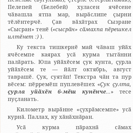
Пелепей (Белебей) хуласен ячӗсене
чӑвашла ятпа мар, вырӑслипе ҫырни
тӗлӗнтерчӗ. Ҫав вӑхӑтрах Сызране
«Сысран» тенӗ (
«сысрӑн» сӑмахпа пӗрешкел
илтӗнет :)
).
Ку текста тишкернӗ май чӑваш уйӑх
ячӗсемпе каярах усӑ курма тытӑнни
палӑрать. Юпа уйӑхӗсем ҫук кунта, ҫурла
уйӑхӗсем те — йӑлт октябрь, август
таврашӗ. Ҫук, суятӑп! Текстра чӑн та пур
вӗсем: пӗрремӗш пуплевӗшех «
Ҫук ҫулта,
ҫурла уйӑхӗн 6-мӗш кунӗнче
…
» тесе
пуҫланать.
Километр вырӑнне «ҫухрӑмсемпе» усӑ
курнӑ. Паллах, ку хӑнӑхнӑран.
Усӑ курма пӑрахнӑ сӑмах