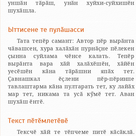
уншӑн тӑрӑш, унӑн хуйхи-суйхишӗн
шухӑшла.
Ыттисене те пулӑшасси
Тата тепӗр самант: Автор пӗр вырӑнта
чӑвашсен, хура халӑхӑн пурнӑҫне пӗлекен
ҫынна суйлама чӗнсе калать. Тепӗр
вырӑнта вара хӑй халӑхӗшӗн, хӑйӗн
уесӗшӗн кӑна тӑрӑшни япӑх тет.
Ҫавнашкал ӗҫлени пӗр-пӗринпе
тавлаштарма кӑна пултарать тет, ку лайӑх
мар тет, никама та усӑ кӳмӗ тет. Аван
шухӑш ӗнтӗ.
Текст пӗтӗмлетӗвӗ
Тексчӗ хӑй те тӗпчеме питӗ кӑсӑклӑ.