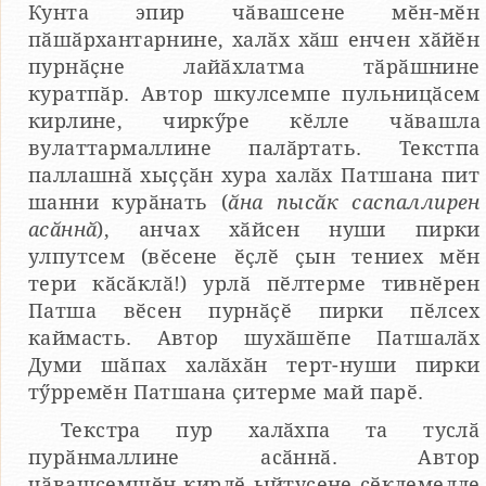
Кунта эпир чӑвашсене мӗн-мӗн
пӑшӑрхантарнине, халӑх хӑш енчен хӑйӗн
пурнӑҫне лайӑхлатма тӑрӑшнине
куратпӑр. Автор шкулсемпе пульницӑсем
кирлине, чиркӳре кӗлле чӑвашла
вулаттармаллине палӑртать. Текстпа
паллашнӑ хыҫҫӑн хура халӑх Патшана пит
шанни курӑнать (
ӑна пысӑк саспаллирен
асӑннӑ
), анчах хӑйсен нуши пирки
улпутсем (вӗсене ӗҫлӗ ҫын тениех мӗн
тери кӑсӑклӑ!) урлӑ пӗлтерме тивнӗрен
Патша вӗсен пурнӑҫӗ пирки пӗлсех
каймасть. Автор шухӑшӗпе Патшалӑх
Думи шӑпах халӑхӑн терт-нуши пирки
тӳрремӗн Патшана ҫитерме май парӗ.
Текстра пур халӑхпа та туслӑ
пурӑнмаллине асӑннӑ. Автор
чӑвашсемшӗн кирлӗ ыйтусене ҫӗклемелле