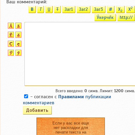
Ваш комментарий:
2
B
T
U
T
Заг1
Заг2
Заг3
#
X
X
2
Ӳкерчĕк
http://
Всего введено:
0
симв. Лимит:
1200
симв.
- согласен с
Правилами
публикации
комментариев
Если у вас все еще
нет раскладки для
печати текста на