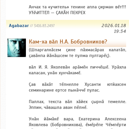
Анчах та «учитель» тенине апла çирман вĕт!!!
УЋЋИТТĔЛ — ÇАКĂН ПЕКРЕХ
Agabazar
2026.01.18
// 3416.83.2497
19:34
Кам-ха вăл Н.А. Бобровников?
(Шпаргалкăсем çине пăхмасăрах калатăп,
çавăнпа йăнăшсем те пулма пултарĕç).
вăл И. Я. Яколевăн арăмĕн пиччĕшĕ. Урăхла
каласан, унăн хунчăкамĕ.
Çав вăхăт тĕлнелле Хусанти ютйахсен
семинарине ертсе пынăччĕ пулас.
Паллах, текста вăл хăйех çырнă темелле.
Эппин, чăвашла аван пĕлнĕ.
Унăн йăмăкĕ вара, Екатерина Алексеена
Яковлева (Бобровникова), ĕмĕрĕпе Чĕмпĕрти