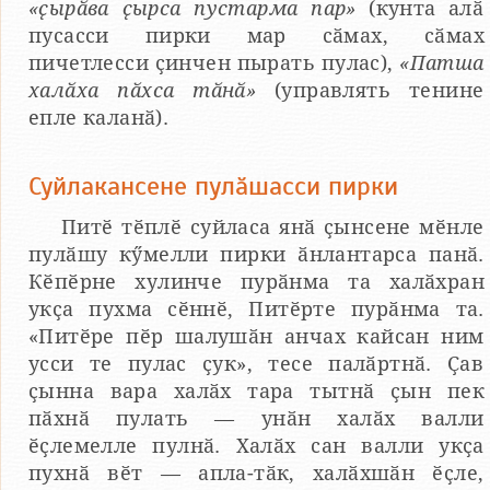
«ҫырӑва ҫырса пустарма пар»
(кунта алӑ
пусасси пирки мар сӑмах, сӑмах
пичетлесси ҫинчен пырать пулас),
«Патша
халӑха пӑхса тӑнӑ»
(управлять тенине
епле каланӑ).
Суйлакансене пулӑшасси пирки
Питӗ тӗплӗ суйласа янӑ ҫынсене мӗнле
пулӑшу кӳмелли пирки ӑнлантарса панӑ.
Кӗпӗрне хулинче пурӑнма та халӑхран
укҫа пухма сӗннӗ, Питӗрте пурӑнма та.
«Питӗре пӗр шалушӑн анчах кайсан ним
усси те пулас ҫук», тесе палӑртнӑ. Ҫав
ҫынна вара халӑх тара тытнӑ ҫын пек
пӑхнӑ пулать — унӑн халӑх валли
ӗҫлемелле пулнӑ. Халӑх сан валли укҫа
пухнӑ вӗт — апла-тӑк, халӑхшӑн ӗҫле,