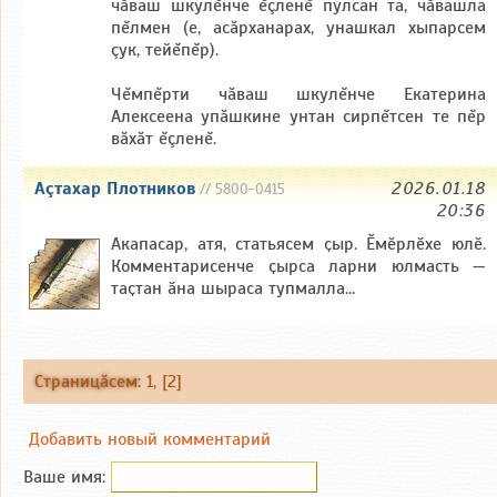
чăваш шкулĕнче ĕçленĕ пулсан та, чăвашла
пĕлмен (е, асăрханарах, унашкал хыпарсем
çук, тейĕпĕр).
Чĕмпĕрти чăваш шкулĕнче Екатерина
Алексеена упăшкине унтан сирпĕтсен те пĕр
вăхăт ĕçленĕ.
Аçтахар Плотников
2026.01.18
// 5800-0415
20:36
Акапасар, атя, статьясем ҫыр. Ӗмӗрлӗхе юлӗ.
Комментарисенче ҫырса ларни юлмасть —
таҫтан ӑна шыраса тупмалла…
Страницăсем
:
1
, [2]
Добавить новый комментарий
Ваше имя: