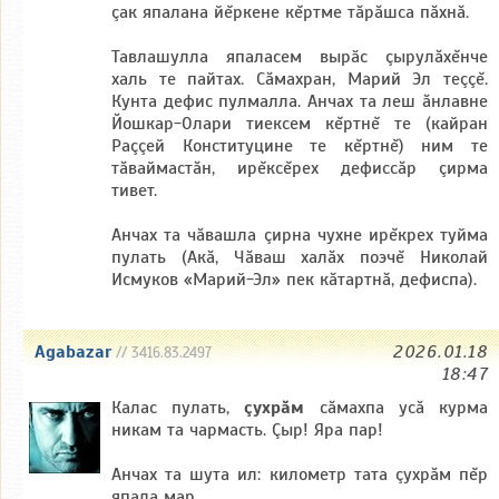
çак япалана йĕркене кĕртме тăрăшса пăхнă.
Тавлашулла япаласем вырӑс çырулăхĕнче
халь те пайтах. Сăмахран, Марий Эл теççĕ.
Кунта дефис пулмалла. Анчах та леш ăнлавне
Йошкар-Олари тиексем кĕртнĕ те (кайран
Раççей Конституцине те кĕртнĕ) ним те
тăваймастăн, ирĕксĕрех дефиссăр çирма
тивет.
Анчах та чăвашла çирна чухне ирĕкрех туйма
пулать (Акă, Чăваш халăх поэчĕ Николай
Исмуков «Марий-Эл» пек кăтартнă, дефиспа).
Agabazar
2026.01.18
// 3416.83.2497
18:47
Калас пулать,
çухрăм
сăмахпа усă курма
никам та чармасть. Çыр! Яра пар!
Анчах та шута ил: километр тата çухрăм пĕр
япала мар.