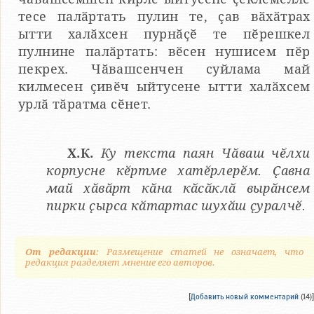
тесе палӑртать пулин те, ҫав вӑхӑтрах
ытти халӑхсен пурнӑҫӗ те пӗрешкел
пулнине палӑртать: вӗсен нушисем пӗр
пекрех. Чӑвашсенчен суйлама май
килмесен ҫивӗч ыйтусене ытти халӑхсем
урлӑ тӑратма сӗнет.
Х.К.
Ку текста паян Чӑваш чӗлхи
корпусне кӗртме хатӗрлерӗм. Ҫавна
май хӑвӑрт кӑна кӑсӑклӑ вырӑнсем
пирки ҫырса кӑтартас шухӑш ҫуралчӗ.
От редакции
: Размещение статей не означает, что
редакция разделяет мнение его авторов.
[
Добавить новый комментарий
(14)]