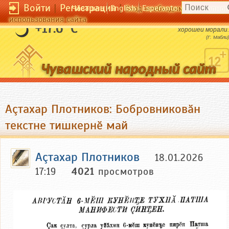
Войти
|
Регистрация
|
Чӑвашла
English
Esperanto
Вход необходим для полног
использования сайта
Хорошая политика не отличается от
+17.6 °C
хорошей морали.
(Г. Мабли)
Аçтахар Плотников: Бобровниковӑн
текстне тишкернӗ май
Аçтахар Плотников
18.01.2026
17:19
4021
просмотров