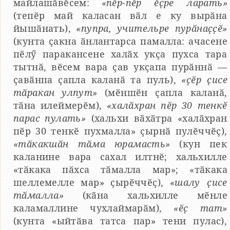
майлашӑвӗсем:
«пӗр-пӗр ӗҫре ларать»
(тепӗр май каласан вӑл е ку вырӑна
йышӑнать),
«пупра, учительре пурӑнаҫҫӗ»
(кунта ҫакна ӑнлантарса памалла: ачасене
пӗлӳ паракансене халӑх укҫа пухса тара
тытнӑ, вӗсем вара ҫав укҫапа пурӑннӑ —
ҫавӑнпа ҫапла каланӑ та пуль),
«ҫӗр ҫисе
тӑракан улпут»
(мӗншӗн ҫапла каланӑ,
тӑна илеймерӗм),
«халӑхран пӗр 30 тенкӗ
парас пулать»
(хальхи вӑхӑтра «халӑхран
пӗр 30 тенкӗ пухмалла» ҫырнӑ пулӗччӗҫ),
«тӑкакшӑн тӑма юрамасть»
(кун пек
каланине вара сахал илтнӗ; хальхилле
«тӑкака пӑхса тӑмалла мар»; «тӑкака
шеллемелле мар» ҫырӗччӗҫ),
«шалу ҫисе
тӑмалла»
(кӑна хальхилле мӗнле
каламаллине чухлаймарӑм),
«ӗҫ тат»
(кунта «ыйтӑва татса пар» тени пулас),