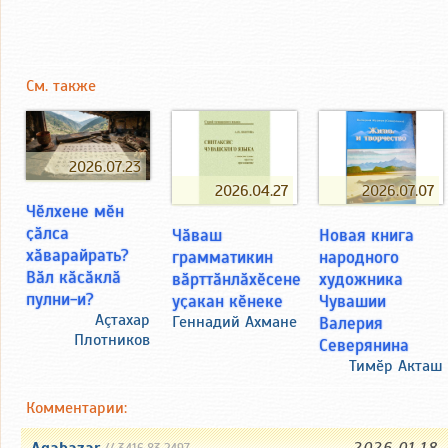
См. также
2026.07.23
2026.07.07
2026.04.27
Чӗлхене мӗн
ҫӑлса
Новая книга
Чӑваш
хӑварайрать?
народного
грамматикин
Вӑл кӑсӑклӑ
художника
вӑрттӑнлӑхӗсене
пулни-и?
Чувашии
уҫакан кӗнеке
Аçтахар
Валерия
Геннадий Ахмане
Плотников
Северянина
Тимӗр Акташ
Комментарии: