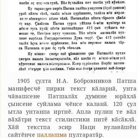
1905 ҫулта Н.А. Бобровников Патша
манифесчӗ пирки текст кӑларнӑ, унта
чӑвашсене Патшалӑх думине юрӑхлӑ
ҫынсене суйлама чӗнсе каланӑ. 120 ҫул
ытла унтанпа иртнӗ. Апла пулин те вӑл
вӑхӑтри текст стилистики питӗ кӑсӑклӑ.
Хӑй текстпа эсир Наци вулавӑшӗн
сайтӗнче
паллашма
пултаратӑр.