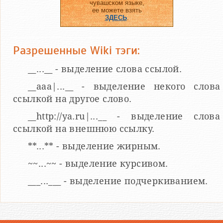
чувашском языке,
ее можете взять
ЗДЕСЬ
.
Разрешенные Wiki тэги:
__...__ - выделение слова ссылой.
__aaa|...__ - выделение некого слова
ссылкой на другое слово.
__http://ya.ru|...__ - выделение слова
ссылкой на внешнюю ссылку.
**...** - выделение жирным.
~~...~~ - выделение курсивом.
___...___ - выделение подчеркиванием.