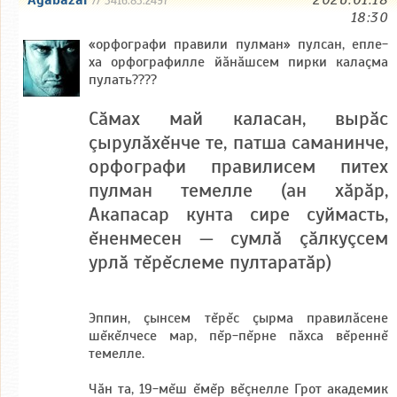
Agabazar
2026.01.18
// 3416.83.2497
18:30
«орфографи правили пулман» пулсан, епле-
ха орфографилле йăнăшсем пирки калаçма
пулать????
Сăмах май каласан, вырӑс
çырулăхĕнче те, патша саманинче,
орфографи правилисем питех
пулман темелле (ан хăрăр,
Акапасар кунта сире суймасть,
ĕненмесен — сумлă çăлкуçсем
урлă тĕрĕслеме пултаратăр)
Эппин, çынсем тĕрĕс çырма правилăсене
шĕкĕлчесе мар, пĕр-пĕрне пăхса вĕреннĕ
темелле.
Чăн та, 19-мĕш ĕмĕр вĕçнелле Грот академик