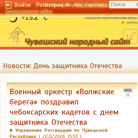
Войти
|
Регистрация
|
Чӑвашла
English
Esperanto
Вход необходим для полног
использования сайта
Есть люди, даже мысли свои облачающие
+19.2 °C
согласно требованиям моды.
(Б. Авербах)
Новости: День защитника Отечества
Военный оркестр «Волжские
ФЕВ
22
берега» поздравил
чебоксарских кадетов с днем
защитника Отечества
Управление Росгвардии по Чувашской
■
Республике
|
22.02.2026 15:53
|