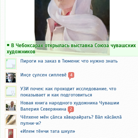
￭
В Чебоксарах открылась выставка Союза чувашских
художников
Пироги на заказ в Тюмени: что нужно знать
Инҫе ҫулсен сиплевӗ
4
УЗИ почек: как проходит исследование, что
показывает и как подготовиться
Новая книга народного художника Чувашии
Валерия Северянина
2
Чӗлхене мӗн ҫӑлса хӑварайрать? Вӑл кӑсӑклӑ
пулни-и?
«Илем тӗнчи тата шкул»