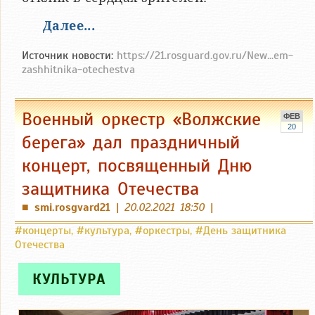
Далее...
Источник новости:
https://21.rosguard.gov.ru/New...em-
zashhitnika-otechestva
Военный оркестр «Волжские
ФЕВ
20
берега» дал праздничный
концерт, посвященный Дню
защитника Отечества
smi.rosgvard21
|
20.02.2021 18:30
|
■
#концерты
,
#культура
,
#оркестры
,
#День защитника
Отечества
КУЛЬТУРА