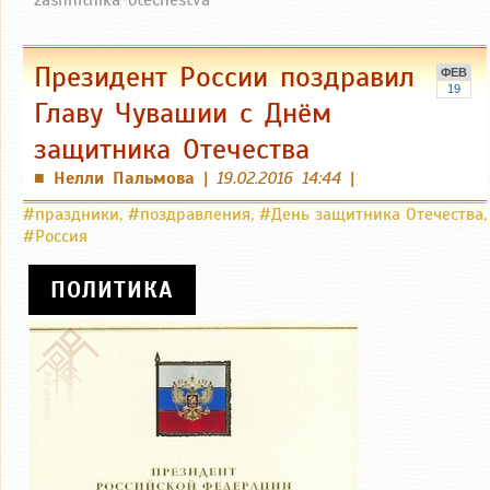
zashhitnika-otechestva
Президент России поздравил
ФЕВ
19
Главу Чувашии с Днём
защитника Отечества
Нелли Пальмова
|
19.02.2016 14:44
|
■
#праздники
,
#поздравления
,
#День защитника Отечества
,
#Россия
ПОЛИТИКА