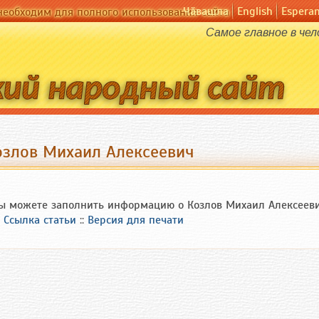
Чӑвашла
English
Espera
необходим для полного использования сайта
Самое главное в чело
озлов Михаил Алексеевич
ы можете заполнить информацию о Козлов Михаил Алексеев
Ссылка статьи
::
Версия для печати