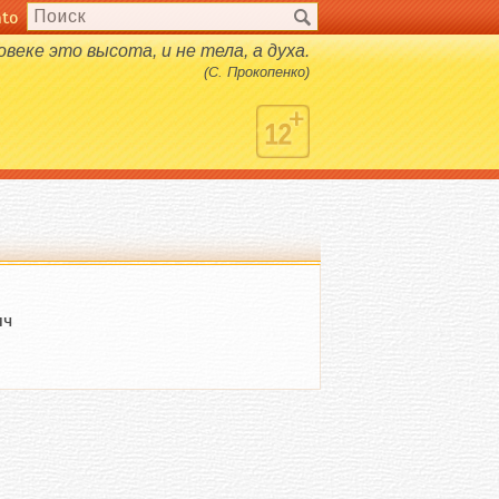
nto
веке это высота, и не тела, а духа.
(С. Прокопенко)
ич