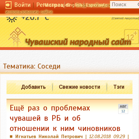
Войти
|
Регистрация
|
Чӑвашла
English
Esperanto
Вход необходим для полног
использования сайта
Возлюби Бога и поступай как хочешь.
+20.7 °C
(Святой Августин)
Тематика: Соседи
Добавить
Свежие новости
Тэги
Ещё раз о проблемах
АВГ
12
чувашей в РБ и об
отношении к ним чиновников
Игнатьев Николай Петрович
|
12.08.2018 09:29
|
■