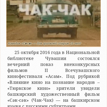
Комедия «Сәк-сәк» — для зрителей старше 16 лет!
25 октября 2016 года в Национальной
библиотеке Чувашии состоялся
вечерний показ внеконкурсных
фильмов II Всечувашского
кинофестиваля «Асам». Под рубрикой
«Влияние кино на познание народов –
«Тюркское кино» зрители увидели
башкирский художественный фильм
«Сәк-сәк» (Чак-Чак) — на башкирском
языке с русскими субтитрами.