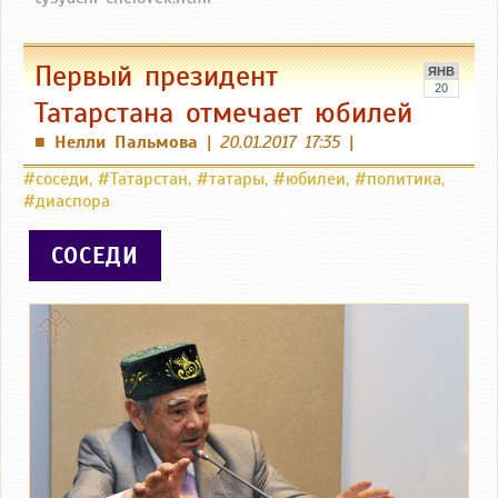
Первый президент
ЯНВ
20
Татарстана отмечает юбилей
Нелли Пальмова
|
20.01.2017 17:35
|
■
#соседи
,
#Татарстан
,
#татары
,
#юбилеи
,
#политика
,
#диаспора
СОСЕДИ