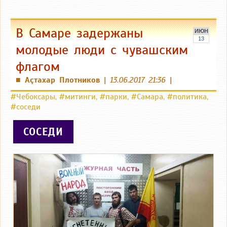
В Самаре задержаны
ИЮН
13
молодые люди с чувашским
флагом
Аçтахар Плотников
|
13.06.2017 21:36
|
■
#Чебоксары
,
#митинги
,
#парки
,
#Самара
,
#политика
,
#соседи
СОСЕДИ