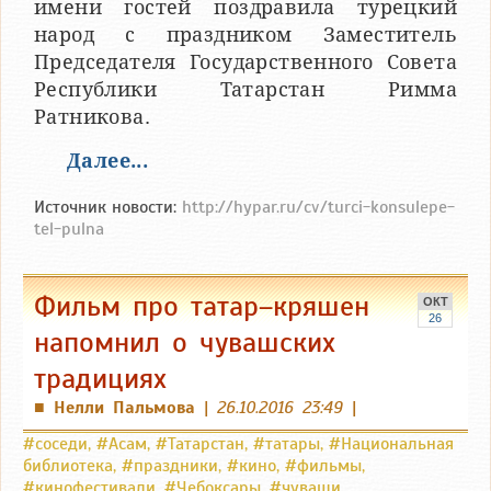
имени гостей поздравила турецкий
народ с праздником Заместитель
Председателя Государственного Совета
Республики Татарстан Римма
Ратникова.
Далее...
Источник новости:
http://hypar.ru/cv/turci-konsulepe-
tel-pulna
Фильм про татар–кряшен
ОКТ
26
напомнил о чувашских
традициях
Нелли Пальмова
|
26.10.2016 23:49
|
■
#соседи
,
#Асам
,
#Татарстан
,
#татары
,
#Национальная
библиотека
,
#праздники
,
#кино
,
#фильмы
,
#кинофестивали
,
#Чебоксары
,
#чуваши