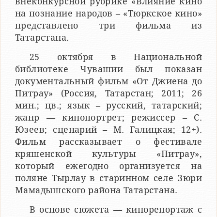
внеконкурсной рубрике «Влияние кино
на познание народов – «Тюркское кино»
представлено три фильма из
Татарстана.
25 октября в Национальной
библиотеке Чувашии был показан
документальный фильм «От Джиена до
Питрау» (Россия, Татарстан; 2011; 26
мин.; цв.; язык – русский, татарский;
жанр — кинопортрет; режиссер – С.
Юзеев; сценарий – М. Галицкая; 12+).
Фильм рассказывает о фестивале
кряшенской культуры «Питрау»,
который ежегодно организуется на
поляне Тырлау в старинном селе Зюри
Мамадышского района Татарстана.
В основе сюжета — кинорепортаж с