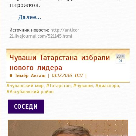
пирожков.
Далее...
Источник новости:
http://anticor-
21.livejournal.com/521145.html
Чуваши Татарстана избрали
ДЕК
01
нового лидера
Тимӗр Акташ
|
01.12.2016 11:17
|
■
#чувашский мир
,
#Татарстан
,
#чуваши
,
#диаспора
,
#Аксубаевский район
СОСЕДИ