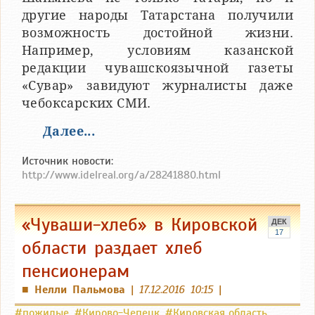
другие народы Татарстана получили
возможность достойной жизни.
Например, условиям казанской
редакции чувашскоязычной газеты
«Сувар» завидуют журналисты даже
чебоксарских СМИ.
Далее...
Источник новости:
http://www.idelreal.org/a/28241880.html
«Чуваши-хлеб» в Кировской
ДЕК
17
области раздает хлеб
пенсионерам
Нелли Пальмова
|
17.12.2016 10:15
|
■
#пожилые
,
#Кирово-Чепецк
,
#Кировская область
,