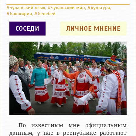
#чувашский язык
,
#чувашский мир
,
#культура
,
#Башкирия
,
#Белебей
СОСЕДИ
ЛИЧНОЕ МНЕНИЕ
По известным мне официальным
данным, у нас в республике работают