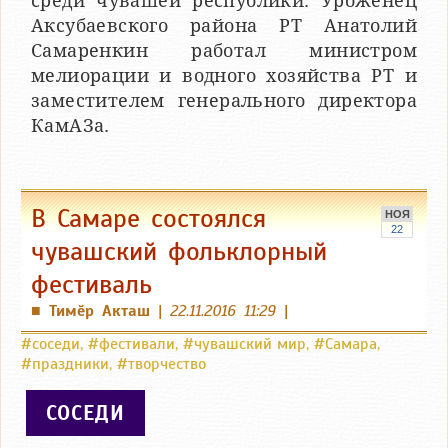
среди чувашей республики. Уроженец
Аксубаевского района РТ Анатолий
Самаренкин работал министром
мелиорации и водного хозяйства РТ и
заместителем генерального директора
КамАЗа.
В Самаре состоялся
НОЯ
22
чувашский фольклорный
фестиваль
Тимӗр Акташ
|
22.11.2016 11:29
|
■
#соседи
,
#фестивали
,
#чувашский мир
,
#Самара
,
#праздники
,
#творчество
СОСЕДИ