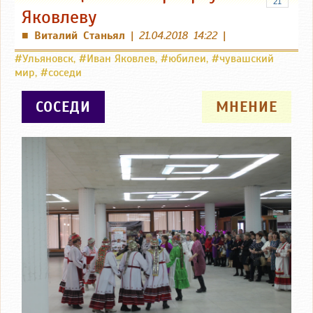
21
Яковлеву
Виталий Станьял
|
21.04.2018 14:22
|
■
#Ульяновск
,
#Иван Яковлев
,
#юбилеи
,
#чувашский
мир
,
#соседи
СОСЕДИ
МНЕНИЕ