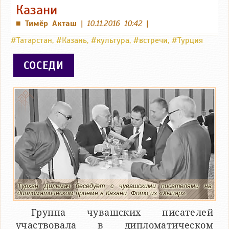
Казани
Тимӗр Акташ
|
10.11.2016 10:42
|
■
#Татарстан
,
#Казань
,
#культура
,
#встречи
,
#Турция
СОСЕДИ
Турхан Дильмач беседует с чувашскими писателями на
дипломатическом приёме в Казани. Фото из «Хыпар».
Группа чувашских писателей
участвовала в дипломатическом