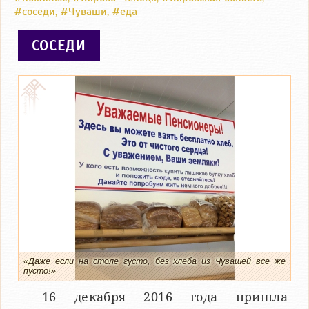
#соседи
,
#Чуваши
,
#еда
СОСЕДИ
«Даже если на столе густо, без хлеба из Чувашей все же
пусто!»
16 декабря 2016 года пришла