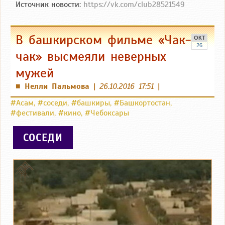
Источник новости:
https://vk.com/club28521549
В башкирском фильме «Чак-
ОКТ
26
чак» высмеяли неверных
мужей
Нелли Пальмова
|
26.10.2016 17:51
|
■
#Асам
,
#соседи
,
#башкиры
,
#Башкортостан
,
#фестивали
,
#кино
,
#Чебоксары
СОСЕДИ